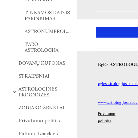
TINKAMOS DATOS
PARINKIMAS
ASTRONUMEROLOGIJA
TARO |
ASTROLOGIJA
DOVANŲ KUPONAS
Eglės ASTROLOG
STRAIPSNIAI
eglesastrologijosaka
ASTROLOGINĖS
PROGNOZĖS
www.astrologijosakadem
ZODIAKO ŽENKLAI
Privatumo
Privatumo politika
politika
Pirkimo taisyklės