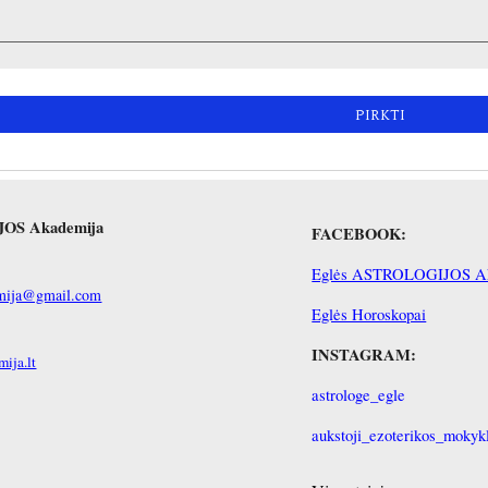
PIRKTI
IJOS Akademija
FACEBOOK:
Eglės ASTROLOGIJOS Ak
demija@gmail.com
Eglės Horoskopai
INSTAGRAM:
ija.lt
astrologe_egle
aukstoji_ezoterikos_mokyk