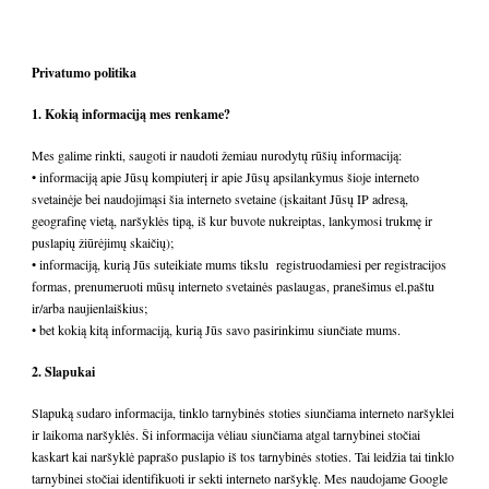
Privatumo politika
1. Kokią informaciją mes renkame?
Mes galime rinkti, saugoti ir naudoti žemiau nurodytų rūšių informaciją:
• informaciją apie Jūsų kompiuterį ir apie Jūsų apsilankymus šioje interneto
svetainėje bei naudojimąsi šia interneto svetaine (įskaitant Jūsų IP adresą,
geografinę vietą, naršyklės tipą, iš kur buvote nukreiptas, lankymosi trukmę ir
puslapių žiūrėjimų skaičių);
• informaciją, kurią Jūs suteikiate mums tikslu registruodamiesi per registracijos
formas, prenumeruoti mūsų interneto svetainės paslaugas, pranešimus el.paštu
ir/arba naujienlaiškius;
• bet kokią kitą informaciją, kurią Jūs savo pasirinkimu siunčiate mums.
2. Slapukai
Slapuką sudaro informacija, tinklo tarnybinės stoties siunčiama interneto naršyklei
ir laikoma naršyklės. Ši informacija vėliau siunčiama atgal tarnybinei stočiai
kaskart kai naršyklė paprašo puslapio iš tos tarnybinės stoties. Tai leidžia tai tinklo
tarnybinei stočiai identifikuoti ir sekti interneto naršyklę. Mes naudojame Google