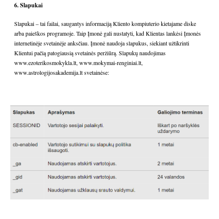
6. Slapukai
Slapukai – tai failai, saugantys informaciją Kliento kompiuterio kietajame diske
arba paieškos programoje. Taip Įmonė gali nustatyti, kad Klientas lankėsi Įmonės
internetinėje svetainėje anksčiau. Įmonė naudoja slapukus, siekiant užtikrinti
Klientui pačią patogiausią svetainės peržiūrą. Slapukų naudojimas
www.ezoterikosmokykla.lt
,
www.mokymai-renginiai.lt
,
www.astrologijosakademija.lt
svetainėse: