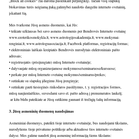
„Block all cookies“ (tai daroma paslenkant perjungiklį). Tačiau visų slapukų
blokavimas turės neigiamą įtaką galimybei naudotis daugeliu interneto svetainių,
įskaitant šią.
Mes tvarkome Jūsų asmens duomenis, kai Jūs:
• teikiate užklausas bei savo asmens duomenis per Bendrovės Interneto svetainę
www.ezoterikosmokykla.lt
,
www.astrologijosakademija.lt
, www.mokymai-
renginiai.lt, www.astrologuasociacija.lt, Facebook platformas, registracijų formas;
• elektroniniais laiškais kreipiatės Bendrovės nurodytais elektroniniais pašto
adresais;
• registruojatės (prisijungiate) mūsų Interneto svetainėje;
• dalyvaujate mūsų organizuojamose mokymuose/seminaruose/kursuose;
• perkate per mūsų Interneto svetainę mokymus/seminarus/prekes;
• sutinkate su slapukų įdiegimu Jūsų įrenginyje;
• sutinkate gauti tiesioginės rinkodaros pasiūlymus, t. y. registracijos formos,
mūsų naujienlaiškius, suvesdami savo el. pašto adresą į prenumeratos laukelį;
ar kitu būdu pateikiate ar Jūsų sutikimu gaunant iš trečiųjų šalių informaciją.
3. Jūsų asmeninių duomenų naudojimas
Asmeniniai duomenys, pateikti šioje interneto svetainėje, bus naudojami tikslams,
nurodytiems šioje privatumo politikoje arba aktualiose šios interneto svetainės
dalyse. Mes galime naudoti jūsų asmeninę informaciją šiems tikslams: