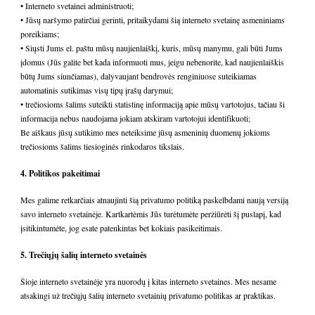
• Interneto svetainei administruoti;
• Jūsų naršymo patirčiai gerinti, pritaikydami šią interneto svetainę asmeniniams
poreikiams;
• Siųsti Jums el. paštu mūsų naujienlaiškį, kuris, mūsų manymu, gali būti Jums
įdomus (Jūs galite bet kada informuoti mus, jeigu nebenorite, kad naujienlaiškis
būtų Jums siunčiamas), dalyvaujant bendrovės renginiuose suteikiamas
automatinis sutikimas visų tipų įrašų darymui;
• trečiosioms šalims suteikti statistinę informaciją apie mūsų vartotojus, tačiau ši
informacija nebus naudojama jokiam atskiram vartotojui identifikuoti;
Be aiškaus jūsų sutikimo mes neteiksime jūsų asmeninių duomenų jokioms
trečiosioms šalims tiesioginės rinkodaros tikslais.
4. Politikos pakeitimai
Mes galime retkarčiais atnaujinti šią privatumo politiką paskelbdami naują versiją
savo interneto svetainėje. Kartkartėmis Jūs turėtumėte peržiūrėti šį puslapį, kad
įsitikintumėte, jog esate patenkintas bet kokiais pasikeitimais.
5. Trečiųjų šalių interneto svetainės
Šioje interneto svetainėje yra nuorodų į kitas interneto svetaines. Mes nesame
atsakingi už trečiųjų šalių interneto svetainių privatumo politikas ar praktikas.