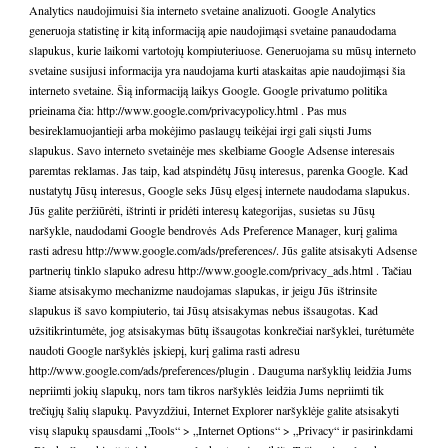
Analytics naudojimuisi šia interneto svetaine analizuoti. Google Analytics
generuoja statistinę ir kitą informaciją apie naudojimąsi svetaine panaudodama
slapukus, kurie laikomi vartotojų kompiuteriuose. Generuojama su mūsų interneto
svetaine susijusi informacija yra naudojama kurti ataskaitas apie naudojimąsi šia
interneto svetaine. Šią informaciją laikys Google. Google privatumo politika
prieinama čia:
http://www.google.com/privacypolicy.html
. Pas mus
besireklamuojantieji arba mokėjimo paslaugų teikėjai irgi gali siųsti Jums
slapukus. Savo interneto svetainėje mes skelbiame Google Adsense interesais
paremtas reklamas. Jas taip, kad atspindėtų Jūsų interesus, parenka Google. Kad
nustatytų Jūsų interesus, Google seks Jūsų elgesį internete naudodama slapukus.
Jūs galite peržiūrėti, ištrinti ir pridėti interesų kategorijas, susietas su Jūsų
naršykle, naudodami Google bendrovės Ads Preference Manager, kurį galima
rasti adresu
http://www.google.com/ads/preferences/
. Jūs galite atsisakyti Adsense
partnerių tinklo slapuko adresu
http://www.google.com/privacy_ads.html
. Tačiau
šiame atsisakymo mechanizme naudojamas slapukas, ir jeigu Jūs ištrinsite
slapukus iš savo kompiuterio, tai Jūsų atsisakymas nebus išsaugotas. Kad
užsitikrintumėte, jog atsisakymas būtų išsaugotas konkrečiai naršyklei, turėtumėte
naudoti Google naršyklės įskiepį, kurį galima rasti adresu
http://www.google.com/ads/preferences/plugin
. Dauguma naršyklių leidžia Jums
nepriimti jokių slapukų, nors tam tikros naršyklės leidžia Jums nepriimti tik
trečiųjų šalių slapukų. Pavyzdžiui, Internet Explorer naršyklėje galite atsisakyti
visų slapukų spausdami „Tools“ > „Internet Options“ > „Privacy“ ir pasirinkdami