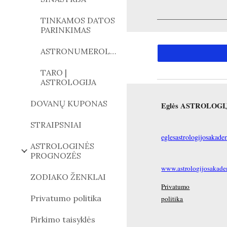
TINKAMOS DATOS
PARINKIMAS
ASTRONUMEROLOGIJA
TARO |
ASTROLOGIJA
DOVANŲ KUPONAS
Eglės ASTROLOG
STRAIPSNIAI
eglesastrologijosaka
ASTROLOGINĖS
PROGNOZĖS
www.astrologijosakadem
ZODIAKO ŽENKLAI
Privatumo
Privatumo politika
politika
Pirkimo taisyklės