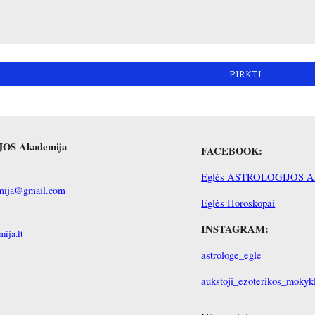
PIRKTI
IJOS Akademija
FACEBOOK:
Eglės ASTROLOGIJOS Ak
demija@gmail.com
Eglės Horoskopai
INSTAGRAM:
ija.lt
astrologe_egle
aukstoji_ezoterikos_mokyk