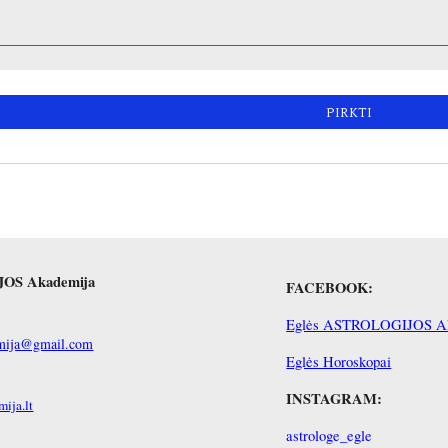
PIRKTI
IJOS Akademija
FACEBOOK:
Eglės ASTROLOGIJOS Ak
demija@gmail.com
Eglės Horoskopai
INSTAGRAM:
ija.lt
astrologe_egle