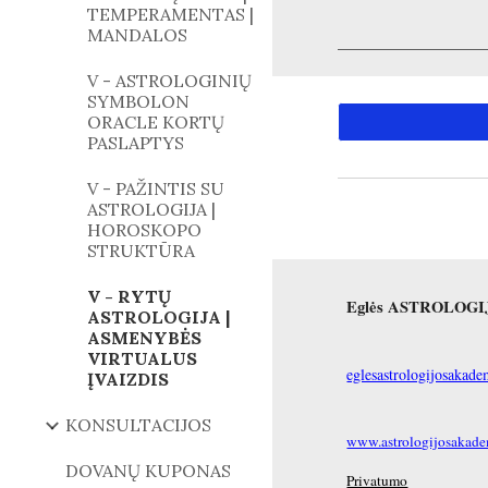
TEMPERAMENTAS |
MANDALOS
V - ASTROLOGINIŲ
SYMBOLON
ORACLE KORTŲ
PASLAPTYS
V - PAŽINTIS SU
ASTROLOGIJA |
HOROSKOPO
STRUKTŪRA
V - RYTŲ
Eglės ASTROLOG
ASTROLOGIJA |
ASMENYBĖS
VIRTUALUS
eglesastrologijosaka
ĮVAIZDIS
KONSULTACIJOS
www.astrologijosakadem
DOVANŲ KUPONAS
Privatumo